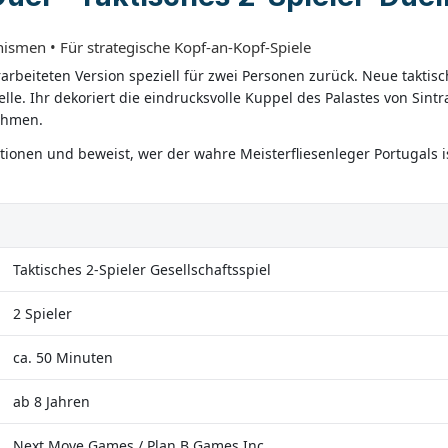
ismen • Für strategische Kopf-an-Kopf-Spiele
erarbeiteten Version speziell für zwei Personen zurück. Neue takt
elle. Ihr dekoriert die eindrucksvolle Kuppel des Palastes von Sint
ehmen.
ionen und beweist, wer der wahre Meisterfliesenleger Portugals is
Taktisches 2-Spieler Gesellschaftsspiel
2 Spieler
ca. 50 Minuten
ab 8 Jahren
Next Move Games / Plan B Games Inc.