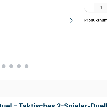
Produkt Anzahl:
Produktnu
uel – Taktisches 2-Spieler-Duell