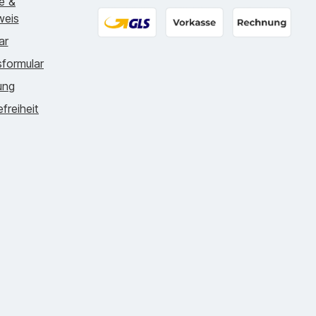
ie &
Online zahlen
DHL - 5.99€
DPD - 4.7
weis
ar
GLS - 5.99€
Vorkasse
Rechnung
formular
ung
efreiheit