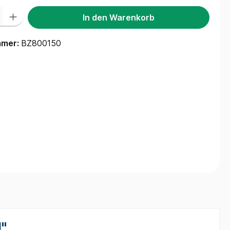
 Gib den gewünschten Wert ein oder benutze die Schaltflächen um die Anzah
In den Warenkorb
mmer:
BZ800150
"