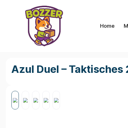
springen
Zur Hauptnavigation springen
Home
M
Azul Duel – Taktisches 
Bildergalerie überspringen