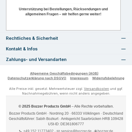
Unterstützung bei Bestellungen, Rücksendungen und
allgemeinen Fragen – wir helfen gerne weiter!
Rechtliches & Sicherheit
Kontakt & Infos
Zahlungs- und Versandarten
Allgemeine Geschäftsbedingungen (AGB)
Datenschutzerklärung nach DSGVO
Impressum
Widerrufsbelehrung
Alle Preise inkl. gesetzl. Mehrwertsteuer zzgl.
Versandkosten
und ggf.
Nachnahmegebühren, wenn nicht anders angegeben.
© 2025 Bozzer Products GmbH
– Alle Rechte vorbehalten.
Bozzer Products GmbH · Nordring 20 · 66333 Völklingen · Deutschland
Geschäftsführer: Sabih Bozkurt · Amtsgericht Saarbrücken HRB 109428
USt-ID: DE361806777
📞 +49 152 11773402 · 📧
service@bozzer.de
· 🌐 bozzer.de