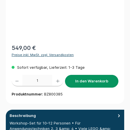
549,00 €
Preise inkl. MwSt. zzgl. Versandkosten
Sofort verfügbar, Lieferzeit: 1-3 Tage
Produkt Anzahl: Gib den gewünschten Wert ein oder benutze die Schaltflächen um die 
In den Warenkorb
Produktnummer:
BZ800385
Beschreibung
Workshop-Set für 10–12 Personen • Für
Anwendungstechniken 2, 3 &amp; 4 • Viele LEGO &amp;