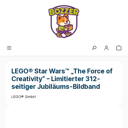
alt springen
LEGO® Star Wars™ „The Force of
Creativity“ – Limitierter 312-
seitiger Jubiläums-Bildband
LEGO® GmbH
Bildergalerie überspringen