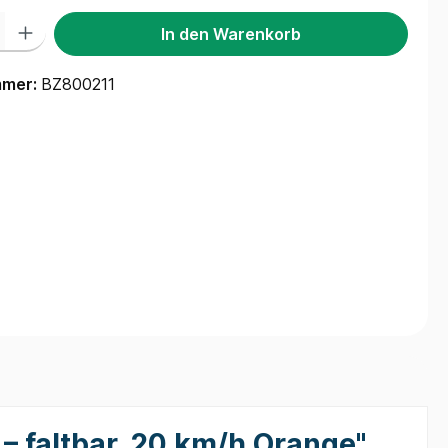
 Gib den gewünschten Wert ein oder benutze die Schaltflächen um die Anzah
In den Warenkorb
mmer:
BZ800211
– faltbar, 20 km/h Orange"