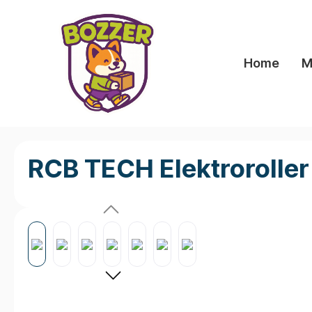
springen
Zur Hauptnavigation springen
Home
M
RCB TECH Elektroroller 
Bildergalerie überspringen