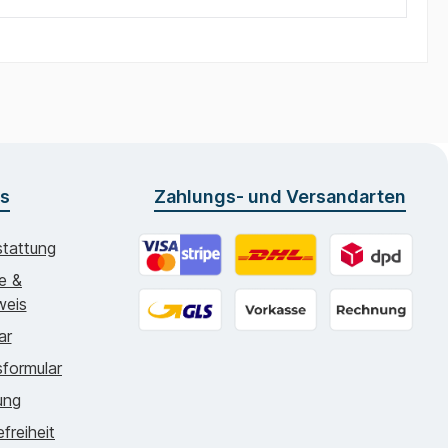
os
Zahlungs- und Versandarten
tattung
ie &
Online zahlen
DHL - 5.99€
DPD - 4.7
weis
ar
GLS - 5.99€
Vorkasse
Rechnung
formular
ung
efreiheit