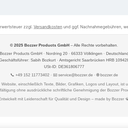
hrwertsteuer zzgl.
Versandkosten
und ggf. Nachnahmegebühren, we
© 2025 Bozzer Products GmbH
– Alle Rechte vorbehalten.
Bozzer Products GmbH · Nordring 20 · 66333 Völklingen · Deutschlan
Geschäftsführer: Sabih Bozkurt · Amtsgericht Saarbrücken HRB 10942
USt-ID: DE361806777
📞 +49 152 11773402 · 📧
service@bozzer.de
· 🌐 bozzer.de
Website, einschließlich Texte, Bilder, Grafiken, Logos und Layout, ist 
ältigung ohne ausdrückliche schriftliche Genehmigung der Bozzer Prod
Entwickelt mit Leidenschaft für Qualität und Design – made by Bozzer 