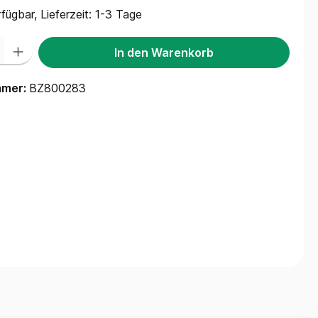
fügbar, Lieferzeit: 1-3 Tage
 Gib den gewünschten Wert ein oder benutze die Schaltflächen um die Anzah
In den Warenkorb
mmer:
BZ800283