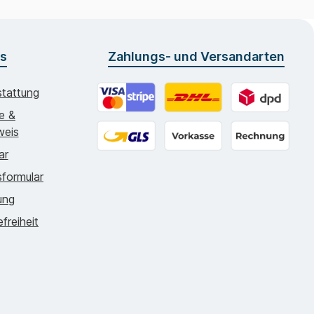
os
Zahlungs- und Versandarten
tattung
ie &
Online zahlen
DHL - 5.99€
DPD - 4.7
weis
ar
GLS - 5.99€
Vorkasse
Rechnung
formular
ung
efreiheit