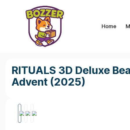
springen
Zur Hauptnavigation springen
Home
M
RITUALS 3D Deluxe Beau
Advent (2025)
Bildergalerie überspringen