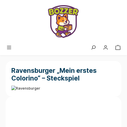
alt springen
Ravensburger „Mein erstes
Colorino“ – Steckspiel
Bildergalerie überspringen