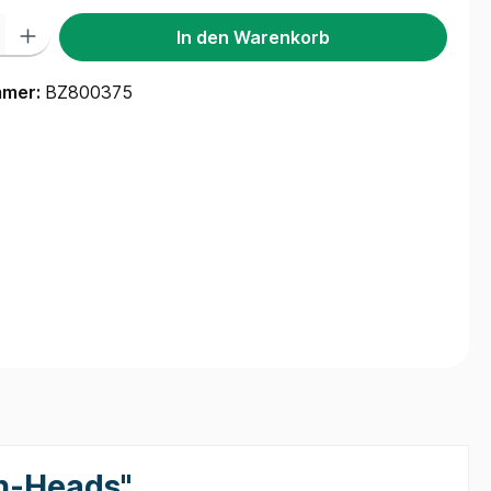
 Gib den gewünschten Wert ein oder benutze die Schaltflächen um die Anzah
In den Warenkorb
mmer:
BZ800375
h-Heads"