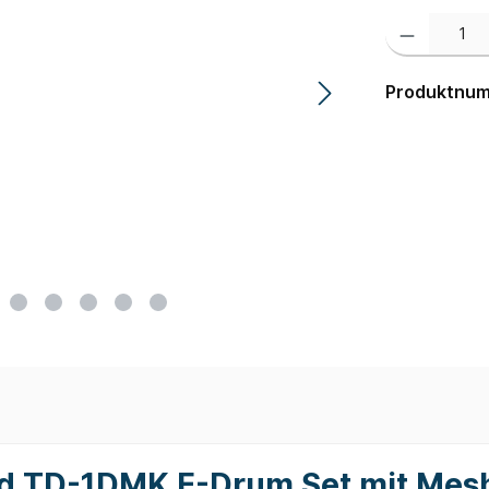
Produkt Anzahl:
Produktnu
nd TD-1DMK E-Drum Set mit Mes