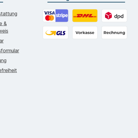
tattung
ie &
Online zahlen
DHL - 5.99€
DPD - 4.7
weis
ar
GLS - 5.99€
Vorkasse
Rechnung
formular
ung
efreiheit