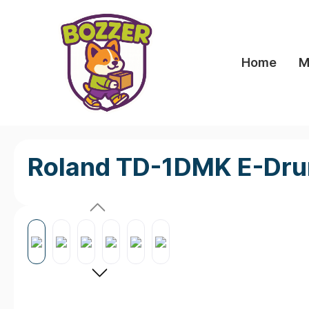
springen
Zur Hauptnavigation springen
Home
M
Roland TD-1DMK E-Dru
Bildergalerie überspringen