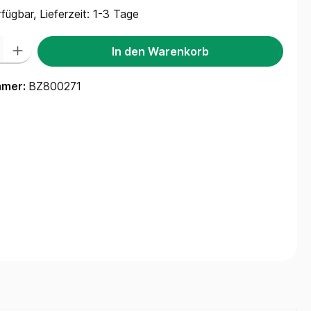
fügbar, Lieferzeit: 1-3 Tage
 Gib den gewünschten Wert ein oder benutze die Schaltflächen um die Anzah
In den Warenkorb
mmer:
BZ800271