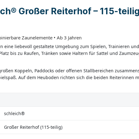
h® Großer Reiterhof – 115-teilig
binierbare Zaunelemente • Ab 3 Jahren
rn eine liebevoll gestaltete Umgebung zum Spielen, Trainieren un
el Platz bis zu Raufen, Tränken sowie Haltern für Sattel und Zaumz
großen Koppeln, Paddocks oder offenen Stallbereichen zusammenstel
ielspaß. Auf dem Heuboden richten sich die beiden Reiterinnen mit
schleich®
Großer Reiterhof (115-teilig)