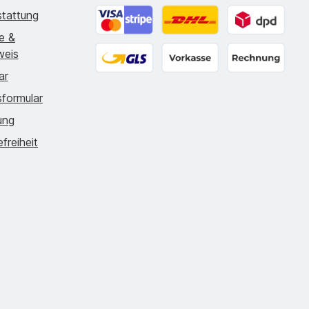
tattung
ie &
Online zahlen
DHL - 5.99€
DPD - 4.7
weis
ar
GLS - 5.99€
Vorkasse
Rechnung
formular
ung
efreiheit