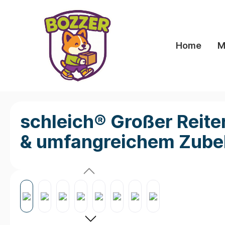
springen
Zur Hauptnavigation springen
Home
M
schleich® Großer Reiter
& umfangreichem Zube
Bildergalerie überspringen